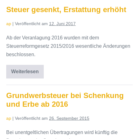
Ein
Rundblick,
Steuer gesenkt, Erstattung erhöht
was
das
neue
ap
|
Veröffentlicht am
12. Juni 2017
Jahr
bringt
Ab der Veranlagung 2016 wurden mit dem
Steuerreformgesetz 2015/2016 wesentliche Änderungen
beschlossen.
Weiterlesen
Steuer
gesenkt,
Erstattung
erhöht
Grundwerbsteuer bei Schenkung
und Erbe ab 2016
ap
|
Veröffentlicht am
26. September 2015
Bei unentgeltlichen Übertragungen wird künftig die