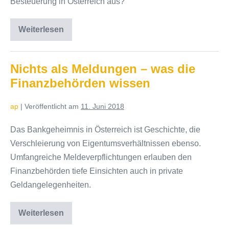
Besteuerung in Österreich aus?
Weiterlesen
Wissenswertes
über
Kryptowährungen,
Bitcoins
und
Nichts als Meldungen – was die
Co
Finanzbehörden wissen
ap
|
Veröffentlicht am
11. Juni 2018
Das Bankgeheimnis in Österreich ist Geschichte, die
Verschleierung von Eigentumsverhältnissen ebenso.
Umfangreiche Meldeverpflichtungen erlauben den
Finanzbehörden tiefe Einsichten auch in private
Geldangelegenheiten.
Weiterlesen
Nichts
als