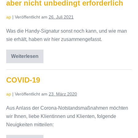
aber nicht unbedingt erforderlich
ap
|
Veröffentlicht am
26. Juli 2021
Was die Handy-Signatur sonst noch kann, und wie man
sie erhält, haben wir hier zusammengefasst.
Weiterlesen
Covid:
Für
den
Grünen
Pass
COVID-19
ist
eine
Handy-
ap
|
Veröffentlicht am
23. März 2020
Signatur
praktisch,
aber
Aus Anlass der Corona-Notstandsmaßnahmen möchten
nicht
wir Ihnen, liebe Klientinnen und Klienten, folgende
unbedingt
erforderlich
Neuigkeiten mitteilen: