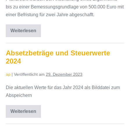
bis zu einer Bemessungsgrundlage von 500.000 Euro mit
einer Befristung für zwei Jahre abgeschafft.
Weiterlesen
Befreiung
von
der
Grundbuch-
und
Absetzbeträge und Steuerwerte
Pfandrechtsteintragungsgebühr
2024
ap
|
Veröffentlicht am
29. Dezember 2023
Die aktuellen Werte für das Jahr 2024 als Bilddatei zum
Abspeichern
Weiterlesen
Absetzbeträge
und
Steuerwerte
2024