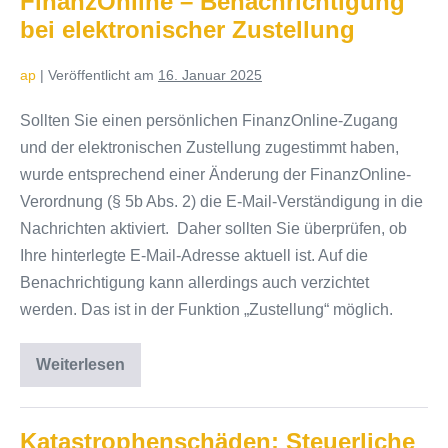
FinanzOnline – Benachrichtigung
Empfängernamens
bei elektronischer Zustellung
bei
Überweisungen
ap
|
Veröffentlicht am
16. Januar 2025
Sollten Sie einen persönlichen FinanzOnline-Zugang
und der elektronischen Zustellung zugestimmt haben,
wurde entsprechend einer Änderung der FinanzOnline-
Verordnung (§ 5b Abs. 2) die E-Mail-Verständigung in die
Nachrichten aktiviert. Daher sollten Sie überprüfen, ob
Ihre hinterlegte E-Mail-Adresse aktuell ist. Auf die
Benachrichtigung kann allerdings auch verzichtet
werden. Das ist in der Funktion „Zustellung“ möglich.
Weiterlesen
FinanzOnline
–
Benachrichtigung
bei
elektronischer
Katastrophenschäden: Steuerliche