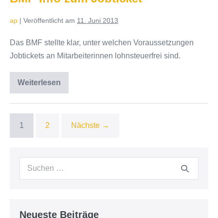
–
Wie
lange
ap
|
Veröffentlicht am
11. Juni 2013
sind
wir
der
Das BMF stellte klar, unter welchen Voraussetzungen
Abgabenbehörde
Jobtickets an Mitarbeiterinnen lohnsteuerfrei sind.
verpflichtet?
Weiterlesen
BMF-
Info
zum
Jobticket
1
2
Nächste →
Suchen
nach:
Neueste Beiträge