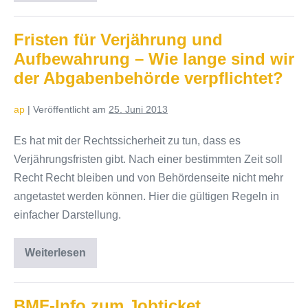
Reform
der
Finanzverwaltung
geht
Fristen für Verjährung und
weiter
Aufbewahrung – Wie lange sind wir
der Abgabenbehörde verpflichtet?
ap
|
Veröffentlicht am
25. Juni 2013
Es hat mit der Rechtssicherheit zu tun, dass es
Verjährungsfristen gibt. Nach einer bestimmten Zeit soll
Recht Recht bleiben und von Behördenseite nicht mehr
angetastet werden können. Hier die gültigen Regeln in
einfacher Darstellung.
Weiterlesen
Fristen
für
Verjährung
und
Aufbewahrung
BMF-Info zum Jobticket