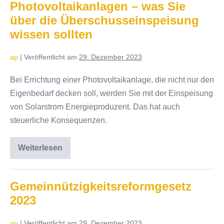
Photovoltaikanlagen – was Sie
über die Überschusseinspeisung
wissen sollten
ap
|
Veröffentlicht am
29. Dezember 2023
Bei Errichtung einer Photovoltaikanlage, die nicht nur den
Eigenbedarf decken soll, werden Sie mit der Einspeisung
von Solarstrom Energieproduzent. Das hat auch
steuerliche Konsequenzen.
Weiterlesen
Photovoltaikanlagen
–
was
Sie
über
Gemeinnützigkeitsreformgesetz
die
2023
Überschusseinspeisung
wissen
sollten
ap
|
Veröffentlicht am
29. Dezember 2023