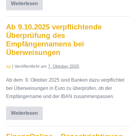
Weiterlesen
Photovoltaikerlass:
Photovoltaikanlagen
und
Energiegemeinschaften
im
Ab 9.10.2025 verpflichtende
Ertragssteuerrecht
Überprüfung des
Empfängernamens bei
Überweisungen
ap
|
Veröffentlicht am
7. Oktober 2025
Ab dem 9. Oktober 2025 sind Banken dazu verpflichtet
bei Überweisungen in Euro zu überprüfen, ob der
Empfängername und der IBAN zusammenpassen.
Weiterlesen
Ab
9.10.2025
verpflichtende
Überprüfung
des