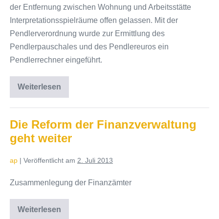
der Entfernung zwischen Wohnung und Arbeitsstätte
Interpretationsspielräume offen gelassen. Mit der
Pendlerverordnung wurde zur Ermittlung des
Pendlerpauschales und des Pendlereuros ein
Pendlerrechner eingeführt.
Weiterlesen
Pendlerverordnung
–
die
Neuerungen
im
Die Reform der Finanzverwaltung
Überblick
geht weiter
ap
|
Veröffentlicht am
2. Juli 2013
Zusammenlegung der Finanzämter
Weiterlesen
Die