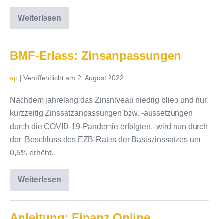
Weiterlesen
Kroatien:
Euro-
und
Schengenbeitritt
mit
BMF-Erlass: Zinsanpassungen
1.1.2023
ap
|
Veröffentlicht am
2. August 2022
Nachdem jahrelang das Zinsniveau niedrig blieb und nur
kurzzeitig Zinssatzanpassungen bzw. -aussetzungen
durch die COVID-19-Pandemie erfolgten, wird nun durch
den Beschluss des EZB-Rates der Basiszinssatzes um
0,5% erhöht.
Weiterlesen
BMF-
Erlass:
Zinsanpassungen
Anleitung: Finanz Online