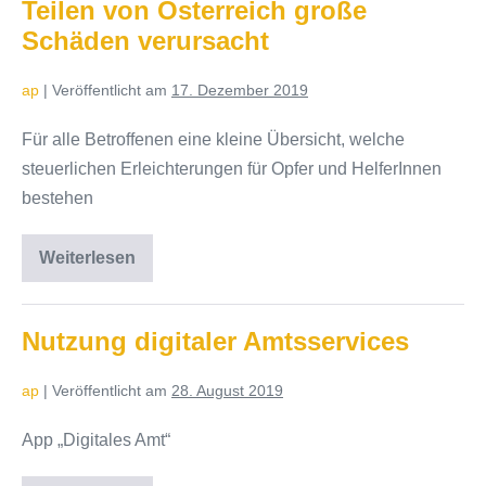
Teilen von Österreich große
Schäden verursacht
ap
|
Veröffentlicht am
17. Dezember 2019
Für alle Betroffenen eine kleine Übersicht, welche
steuerlichen Erleichterungen für Opfer und HelferInnen
bestehen
Weiterlesen
Die
letzten
Unwetter
haben
in
Nutzung digitaler Amtsservices
Teilen
von
Österreich
ap
|
Veröffentlicht am
28. August 2019
große
Schäden
verursacht
App „Digitales Amt“