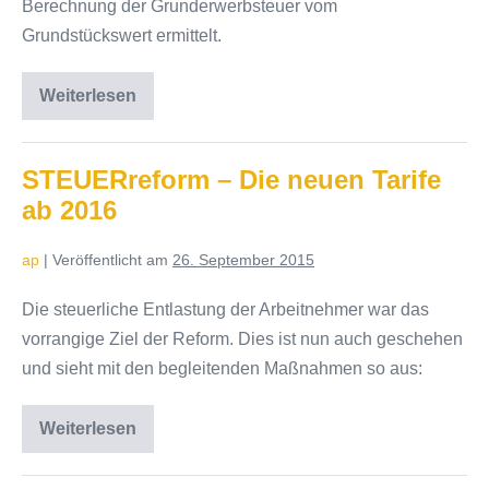
Berechnung der Grunderwerbsteuer vom
Grundstückswert ermittelt.
Weiterlesen
Grundwerbsteuer
bei
Schenkung
und
Erbe
STEUERreform – Die neuen Tarife
ab
ab 2016
2016
ap
|
Veröffentlicht am
26. September 2015
Die steuerliche Entlastung der Arbeitnehmer war das
vorrangige Ziel der Reform. Dies ist nun auch geschehen
und sieht mit den begleitenden Maßnahmen so aus:
Weiterlesen
STEUERreform
–
Die
neuen