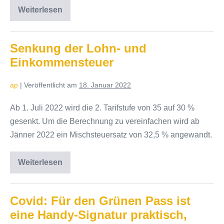
Weiterlesen
Energiekosten-
Gutschein:
Berechnung
der
Einkunftsgrenze
Senkung der Lohn- und
Einkommensteuer
ap
|
Veröffentlicht am
18. Januar 2022
Ab 1. Juli 2022 wird die 2. Tarifstufe von 35 auf 30 %
gesenkt. Um die Berechnung zu vereinfachen wird ab
Jänner 2022 ein Mischsteuersatz von 32,5 % angewandt.
Weiterlesen
Senkung
der
Lohn-
und
Einkommensteuer
Covid: Für den Grünen Pass ist
eine Handy-Signatur praktisch,