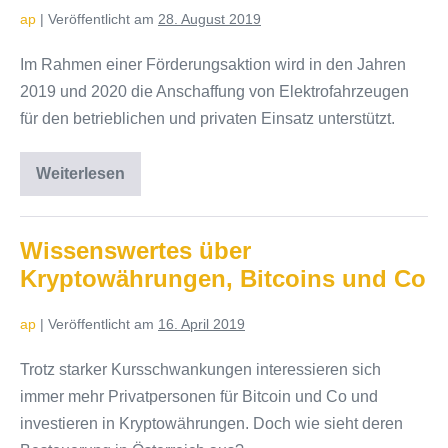
ap
|
Veröffentlicht am
28. August 2019
Im Rahmen einer Förderungsaktion wird in den Jahren
2019 und 2020 die Anschaffung von Elektrofahrzeugen
für den betrieblichen und privaten Einsatz unterstützt.
Weiterlesen
Förderungen
für
Elektromobilität
für
die
Wissenswertes über
Jahre
Kryptowährungen, Bitcoins und Co
2019
und
2020
ap
|
Veröffentlicht am
16. April 2019
Trotz starker Kursschwankungen interessieren sich
immer mehr Privatpersonen für Bitcoin und Co und
investieren in Kryptowährungen. Doch wie sieht deren