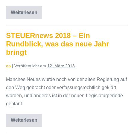
Weiterlesen
Steuerfreie
Gesundheitsförderung
für
Mitarbeiter
STEUERnews 2018 – Ein
Rundblick, was das neue Jahr
bringt
ap
|
Veröffentlicht am
12. März 2018
Manches Neues wurde noch von der alten Regierung auf
den Weg gebracht oder verfassungsrechtlich geklärt
worden, und anderes ist in der neuen Legislaturperiode
geplant.
Weiterlesen
STEUERnews
2018
–