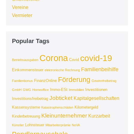
Vereine
Vermieter
Popular Tags
Corona
covid-19
Covid
Betriebsausgaben
Familienbeihilfe
Einkommensteuer
elektronische Rechnung
Förderung
FinanzOnline
Familienbonus
Gewinnfreibetrag
Immo-ESt
Investitionen
GmbH
GWG
Homeoffice
Immobilien
Jobticket
Kapitalgesellschaften
Investitionsfreibetrag
Kassensysteme
Kilometergeld
Katastrophenschäden
Kleinunternehmer
Kurzarbeit
Kinderbetreuung
Lohnsteuer
Künstler
Mitarbeiterprämie
NoVA