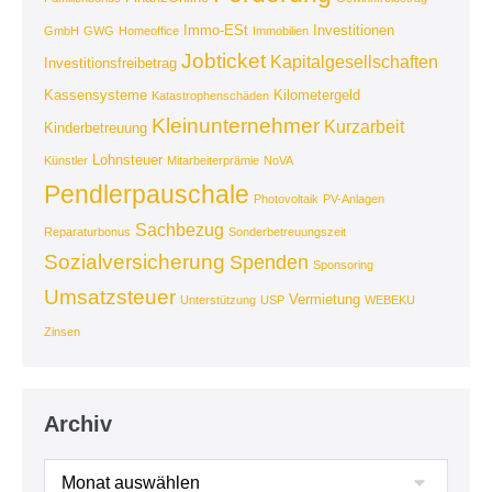
Immo-ESt
Investitionen
GmbH
GWG
Homeoffice
Immobilien
Jobticket
Kapitalgesellschaften
Investitionsfreibetrag
Kassensysteme
Kilometergeld
Katastrophenschäden
Kleinunternehmer
Kurzarbeit
Kinderbetreuung
Lohnsteuer
Künstler
Mitarbeiterprämie
NoVA
Pendlerpauschale
Photovoltaik
PV-Anlagen
Sachbezug
Reparaturbonus
Sonderbetreuungszeit
Sozialversicherung
Spenden
Sponsoring
Umsatzsteuer
Vermietung
Unterstützung
USP
WEBEKU
Zinsen
Archiv
Archiv