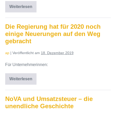
Weiterlesen
Budgetbegleitgesetz
2025
–
Wichtige
Änderungen
Die Regierung hat für 2020 noch
ab
einige Neuerungen auf den Weg
1.
Juli
gebracht
2025
ap
|
Veröffentlicht am
18. Dezember 2019
Für Unternehmerinnen:
Weiterlesen
Die
Regierung
hat
für
2020
NoVA und Umsatzsteuer – die
noch
unendliche Geschichte
einige
Neuerungen
auf