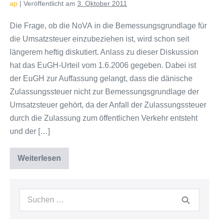
den
ap
|
Veröffentlicht am
3. Oktober 2011
Weg
gebracht
Die Frage, ob die NoVA in die Bemessungsgrundlage für
die Umsatzsteuer einzubeziehen ist, wird schon seit
längerem heftig diskutiert. Anlass zu dieser Diskussion
hat das EuGH-Urteil vom 1.6.2006 gegeben. Dabei ist
der EuGH zur Auffassung gelangt, dass die dänische
Zulassungssteuer nicht zur Bemessungsgrundlage der
Umsatzsteuer gehört, da der Anfall der Zulassungssteuer
durch die Zulassung zum öffentlichen Verkehr entsteht
und der […]
Weiterlesen
NoVA
und
Umsatzsteuer
–
die
Suchen
unendliche
nach:
Geschichte