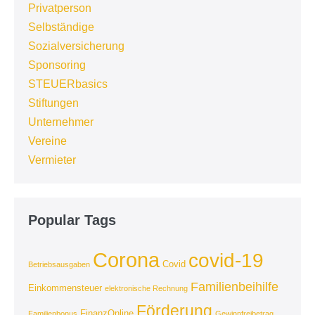
Privatperson
Selbständige
Sozialversicherung
Sponsoring
STEUERbasics
Stiftungen
Unternehmer
Vereine
Vermieter
Popular Tags
Corona
covid-19
Covid
Betriebsausgaben
Familienbeihilfe
Einkommensteuer
elektronische Rechnung
Förderung
FinanzOnline
Familienbonus
Gewinnfreibetrag