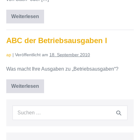
Weiterlesen
ABC
der
Betriebsausgaben
II
ABC der Betriebsausgaben I
ap
|
Veröffentlicht am
18. September 2010
Was macht Ihre Ausgaben zu „Betriebsausgaben“?
Weiterlesen
ABC
der
Betriebsausgaben
I
Suchen
nach: