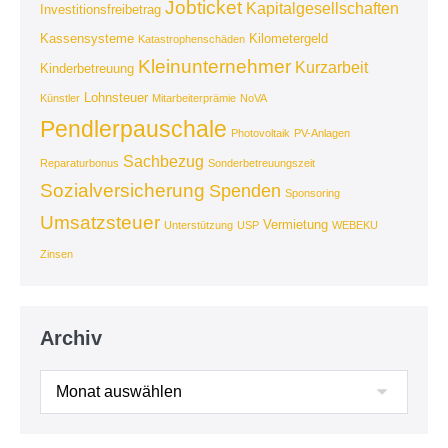
Jobticket
Kapitalgesellschaften
Investitionsfreibetrag
Kassensysteme
Kilometergeld
Katastrophenschäden
Kleinunternehmer
Kurzarbeit
Kinderbetreuung
Lohnsteuer
Künstler
Mitarbeiterprämie
NoVA
Pendlerpauschale
Photovoltaik
PV-Anlagen
Sachbezug
Reparaturbonus
Sonderbetreuungszeit
Sozialversicherung
Spenden
Sponsoring
Umsatzsteuer
Vermietung
Unterstützung
USP
WEBEKU
Zinsen
Archiv
Archiv