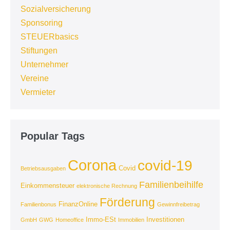
Sozialversicherung
Sponsoring
STEUERbasics
Stiftungen
Unternehmer
Vereine
Vermieter
Popular Tags
Corona
covid-19
Covid
Betriebsausgaben
Familienbeihilfe
Einkommensteuer
elektronische Rechnung
Förderung
FinanzOnline
Familienbonus
Gewinnfreibetrag
Immo-ESt
Investitionen
GmbH
GWG
Homeoffice
Immobilien