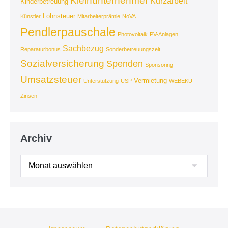
Kleinunternehmer
Kurzarbeit
Kinderbetreuung
Lohnsteuer
Künstler
Mitarbeiterprämie
NoVA
Pendlerpauschale
Photovoltaik
PV-Anlagen
Sachbezug
Reparaturbonus
Sonderbetreuungszeit
Sozialversicherung
Spenden
Sponsoring
Umsatzsteuer
Vermietung
Unterstützung
USP
WEBEKU
Zinsen
Archiv
Archiv