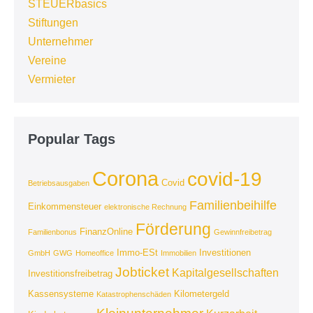
STEUERbasics
Stiftungen
Unternehmer
Vereine
Vermieter
Popular Tags
Corona
covid-19
Covid
Betriebsausgaben
Familienbeihilfe
Einkommensteuer
elektronische Rechnung
Förderung
FinanzOnline
Familienbonus
Gewinnfreibetrag
Immo-ESt
Investitionen
GmbH
GWG
Homeoffice
Immobilien
Jobticket
Kapitalgesellschaften
Investitionsfreibetrag
Kassensysteme
Kilometergeld
Katastrophenschäden