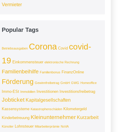
Vermieter
Popular Tags
Corona
covid-
Covid
Betriebsausgaben
19
Einkommensteuer
elektronische Rechnung
Familienbeihilfe
FinanzOnline
Familienbonus
Förderung
Gewinnfreibetrag
GmbH
GWG
Homeoffice
Immo-ESt
Investitionen
Investitionsfreibetrag
Immobilien
Jobticket
Kapitalgesellschaften
Kassensysteme
Kilometergeld
Katastrophenschäden
Kleinunternehmer
Kurzarbeit
Kinderbetreuung
Lohnsteuer
Künstler
Mitarbeiterprämie
NoVA