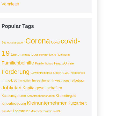
Vermieter
Popular Tags
Corona
covid-
Covid
Betriebsausgaben
19
Einkommensteuer
elektronische Rechnung
Familienbeihilfe
FinanzOnline
Familienbonus
Förderung
Gewinnfreibetrag
GmbH
GWG
Homeoffice
Immo-ESt
Investitionen
Investitionsfreibetrag
Immobilien
Jobticket
Kapitalgesellschaften
Kassensysteme
Kilometergeld
Katastrophenschäden
Kleinunternehmer
Kurzarbeit
Kinderbetreuung
Lohnsteuer
Künstler
Mitarbeiterprämie
NoVA