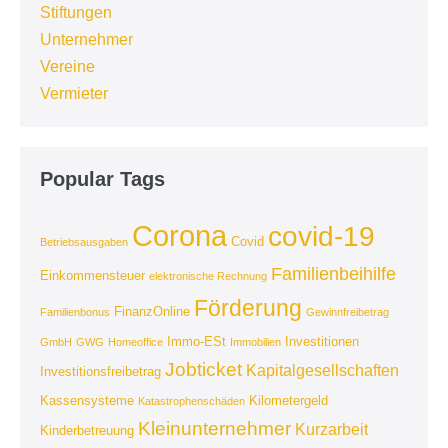
Stiftungen
Unternehmer
Vereine
Vermieter
Popular Tags
Corona
covid-19
Covid
Betriebsausgaben
Familienbeihilfe
Einkommensteuer
elektronische Rechnung
Förderung
FinanzOnline
Familienbonus
Gewinnfreibetrag
Immo-ESt
Investitionen
GmbH
GWG
Homeoffice
Immobilien
Jobticket
Kapitalgesellschaften
Investitionsfreibetrag
Kassensysteme
Kilometergeld
Katastrophenschäden
Kleinunternehmer
Kurzarbeit
Kinderbetreuung