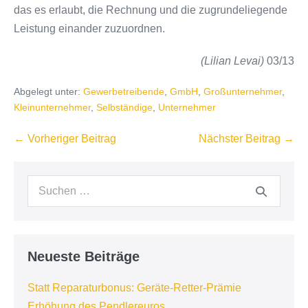
das es erlaubt, die Rechnung und die zugrundeliegende
Leistung einander zuzuordnen.
(Lilian Levai)
03/13
Abgelegt unter:
Gewerbetreibende
,
GmbH
,
Großunternehmer
,
Kleinunternehmer
,
Selbständige
,
Unternehmer
Beitragsnavigation
← Vorheriger Beitrag
Nächster Beitrag →
Suchen
nach:
Neueste Beiträge
Statt Reparaturbonus: Geräte-Retter-Prämie
Erhöhung des Pendlereuros