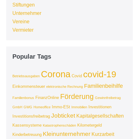
Stiftungen
Unternehmer
Vereine
Vermieter
Popular Tags
Corona
covid-19
Covid
Betriebsausgaben
Familienbeihilfe
Einkommensteuer
elektronische Rechnung
Förderung
FinanzOnline
Familienbonus
Gewinnfreibetrag
Immo-ESt
Investitionen
GmbH
GWG
Homeoffice
Immobilien
Jobticket
Kapitalgesellschaften
Investitionsfreibetrag
Kassensysteme
Kilometergeld
Katastrophenschäden
Kleinunternehmer
Kurzarbeit
Kinderbetreuung