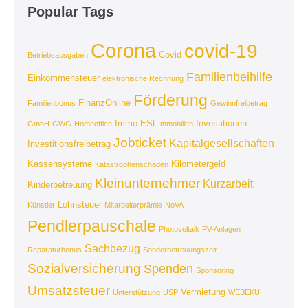
Popular Tags
Corona
covid-19
Covid
Betriebsausgaben
Familienbeihilfe
Einkommensteuer
elektronische Rechnung
Förderung
FinanzOnline
Familienbonus
Gewinnfreibetrag
Immo-ESt
Investitionen
GmbH
GWG
Homeoffice
Immobilien
Jobticket
Kapitalgesellschaften
Investitionsfreibetrag
Kassensysteme
Kilometergeld
Katastrophenschäden
Kleinunternehmer
Kurzarbeit
Kinderbetreuung
Lohnsteuer
Künstler
Mitarbeiterprämie
NoVA
Pendlerpauschale
Photovoltaik
PV-Anlagen
Sachbezug
Reparaturbonus
Sonderbetreuungszeit
Sozialversicherung
Spenden
Sponsoring
Umsatzsteuer
Vermietung
Unterstützung
USP
WEBEKU