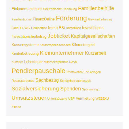
Familienbeihilfe
Einkommensteuer
elektronische Rechnung
Förderung
FinanzOnline
Familienbonus
Gewinnfreibetrag
Immo-ESt
Investitionen
GmbH
GWG
Homeoffice
Immobilien
Jobticket
Kapitalgesellschaften
Investitionsfreibetrag
Kassensysteme
Kilometergeld
Katastrophenschäden
Kleinunternehmer
Kurzarbeit
Kinderbetreuung
Lohnsteuer
Künstler
Mitarbeiterprämie
NoVA
Pendlerpauschale
Photovoltaik
PV-Anlagen
Sachbezug
Reparaturbonus
Sonderbetreuungszeit
Sozialversicherung
Spenden
Sponsoring
Umsatzsteuer
Vermietung
Unterstützung
USP
WEBEKU
Zinsen