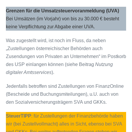
Grenzen für die Umsatzsteuervoranmeldung (UVA)
Bei Umsätzen (im Vorjahr) von bis zu 30.000 € besteht
keine Verpflichtung zur Abgabe einer UVA.
Was zugestellt wird, ist noch im Fluss, da neben
„Zustellungen österreichischer Behörden auch
Zusendungen von Privaten an Unternehmen“ im Postkorb
des USP einlangen können (siehe Beitrag
Nutzung
digitaler Amtsservices
).
Jedenfalls betroffen sind Zustellungen von FinanzOnline
(Bescheide und Buchungsmiteilungen), u.U. auch von
den Sozialversicherungsträgern SVA und GKKs.
SteuerTIPP
: für Zustellungen der Finanzbehörde haben
wir (bei Zustellvollmacht) alles in Sicht, ebenso bei SVA
und GKKs. Bei weiter auftretenden Fragen stehen wir