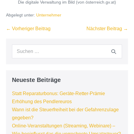
Die digitale Verwaltung im Bild (von österreich.gv.at)
Abgelegt unter:
Unternehmer
Beitragsnavigation
← Vorheriger Beitrag
Nächster Beitrag →
Suchen
nach:
Neueste Beiträge
Statt Reparaturbonus: Geräte-Retter-Prämie
Erhöhung des Pendlereuros
Wann ist die Steuerfreiheit bei der Gefahrenzulage
gegeben?
Online-Veranstaltungen (Streaming, Webinare) –
Wie beeinflusst das die verrechnete Umsatzsteuer?