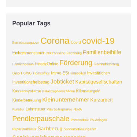
Popular Tags
Corona
covid-19
Covid
Betriebsausgaben
Familienbeihilfe
Einkommensteuer
elektronische Rechnung
Förderung
FinanzOnline
Familienbonus
Gewinnfreibetrag
Immo-ESt
Investitionen
GmbH
GWG
Homeoffice
Immobilien
Jobticket
Kapitalgesellschaften
Investitionsfreibetrag
Kassensysteme
Kilometergeld
Katastrophenschäden
Kleinunternehmer
Kurzarbeit
Kinderbetreuung
Lohnsteuer
Künstler
Mitarbeiterprämie
NoVA
Pendlerpauschale
Photovoltaik
PV-Anlagen
Sachbezug
Reparaturbonus
Sonderbetreuungszeit