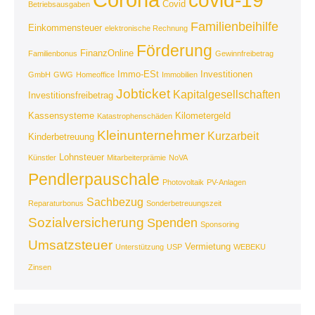
covid-19
Covid
Betriebsausgaben
Familienbeihilfe
Einkommensteuer
elektronische Rechnung
Förderung
FinanzOnline
Familienbonus
Gewinnfreibetrag
Immo-ESt
Investitionen
GmbH
GWG
Homeoffice
Immobilien
Jobticket
Kapitalgesellschaften
Investitionsfreibetrag
Kassensysteme
Kilometergeld
Katastrophenschäden
Kleinunternehmer
Kurzarbeit
Kinderbetreuung
Lohnsteuer
Künstler
Mitarbeiterprämie
NoVA
Pendlerpauschale
Photovoltaik
PV-Anlagen
Sachbezug
Reparaturbonus
Sonderbetreuungszeit
Sozialversicherung
Spenden
Sponsoring
Umsatzsteuer
Vermietung
Unterstützung
USP
WEBEKU
Zinsen