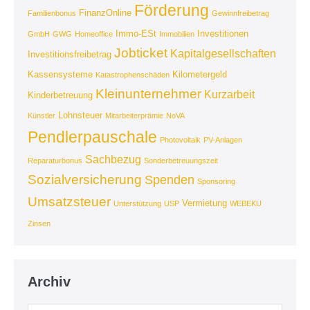
Förderung
FinanzOnline
Familienbonus
Gewinnfreibetrag
Immo-ESt
Investitionen
GmbH
GWG
Homeoffice
Immobilien
Jobticket
Kapitalgesellschaften
Investitionsfreibetrag
Kassensysteme
Kilometergeld
Katastrophenschäden
Kleinunternehmer
Kurzarbeit
Kinderbetreuung
Lohnsteuer
Künstler
Mitarbeiterprämie
NoVA
Pendlerpauschale
Photovoltaik
PV-Anlagen
Sachbezug
Reparaturbonus
Sonderbetreuungszeit
Sozialversicherung
Spenden
Sponsoring
Umsatzsteuer
Vermietung
Unterstützung
USP
WEBEKU
Zinsen
Archiv