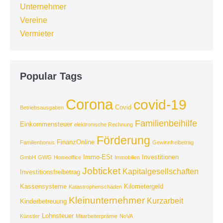
Unternehmer
Vereine
Vermieter
Popular Tags
Corona
covid-19
Covid
Betriebsausgaben
Familienbeihilfe
Einkommensteuer
elektronische Rechnung
Förderung
FinanzOnline
Familienbonus
Gewinnfreibetrag
Immo-ESt
Investitionen
GmbH
GWG
Homeoffice
Immobilien
Jobticket
Kapitalgesellschaften
Investitionsfreibetrag
Kassensysteme
Kilometergeld
Katastrophenschäden
Kleinunternehmer
Kurzarbeit
Kinderbetreuung
Lohnsteuer
Künstler
Mitarbeiterprämie
NoVA