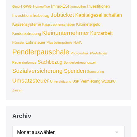
Immo-ESt
Investitionen
GmbH
GWG
Homeoffice
Immobilien
Jobticket
Kapitalgesellschaften
Investitionsfreibetrag
Kassensysteme
Kilometergeld
Katastrophenschäden
Kleinunternehmer
Kurzarbeit
Kinderbetreuung
Lohnsteuer
Künstler
Mitarbeiterprämie
NoVA
Pendlerpauschale
Photovoltaik
PV-Anlagen
Sachbezug
Reparaturbonus
Sonderbetreuungszeit
Sozialversicherung
Spenden
Sponsoring
Umsatzsteuer
Vermietung
Unterstützung
USP
WEBEKU
Zinsen
Archiv
Archiv