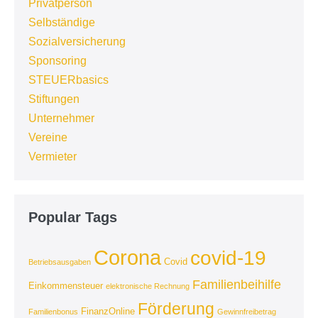
Privatperson
Selbständige
Sozialversicherung
Sponsoring
STEUERbasics
Stiftungen
Unternehmer
Vereine
Vermieter
Popular Tags
Corona
covid-19
Covid
Betriebsausgaben
Familienbeihilfe
Einkommensteuer
elektronische Rechnung
Förderung
FinanzOnline
Familienbonus
Gewinnfreibetrag